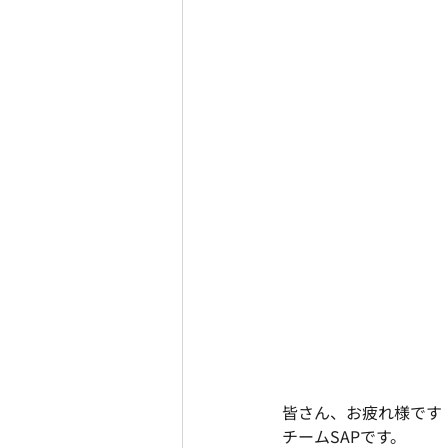
埼玉エイブル春日部店
埼玉エ
埼玉エイブル大宮東口店
埼玉
埼玉エイブル川口キュポ・ラ店
埼玉エイブル新都心スーパーアリー
チームSAP
皆さん、お疲れ様です
チームSAPです。