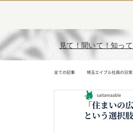
見て！聞いて！知っ
全ての記事
埼玉エイブル社員の日常
saitamaable
今月の“〇〇社員”
AIに聞いて
「住まいの広
という選択
埼玉エイブルの住まい探し
埼