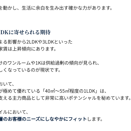
を動かし、生活に余白を生み出す確かな力があります。
LDKに寄せられる期待
る影響から2LDKや3LDKといった
家賃は上昇傾向にあります。
けのワンルームや1Kは供給過剰の傾向が見られ、
しくなっているのが現状です。
おいて、
極めて優れている「40㎡〜55㎡程度の1LDK」は、
支える主力商品として非常に高いポテンシャルを秘めています
イルにおいて、
層のお客様のニーズにしなやかにフィット
します。