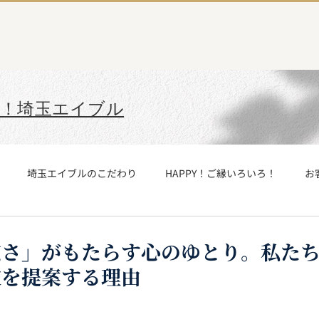
埼玉エイブルTOP
て！埼玉エイブル
埼玉エイブルのこだわり
HAPPY！ご縁いろいろ！
お
みた
埼玉エイブル社内報制作チーム
SAさんCAさん
社
さ」がもたらす心のゆとり。私たちが
肢を提案する理由
玉エイブル与野店
埼玉エイブル武蔵浦和店
埼玉エイブル谷