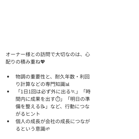
オーナー様との訪問で大切なのは、心
配りの積み重ね💖
物調の重要性と、耐久年数・利回
り計算などの専門知識📊
「1日1回は必ず外に出る🏃」「時
間内に成果を出す⏱️」「明日の準
備を整える📝」など、行動につな
がるヒント
個人の成長が会社の成長につなが
るという意識🌱