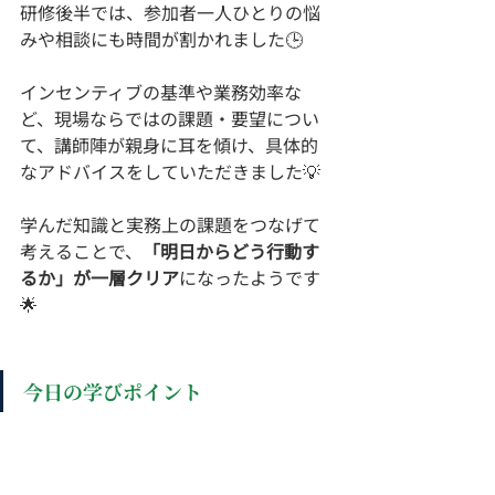
研修後半では、参加者一人ひとりの悩
みや相談にも時間が割かれました🕒
インセンティブの基準や業務効率な
ど、現場ならではの課題・要望につい
て、講師陣が親身に耳を傾け、具体的
なアドバイスをしていただきました💡
学んだ知識と実務上の課題をつなげて
考えることで、
「明日からどう行動す
るか」が一層クリア
になったようです
🌟
今日の学びポイント