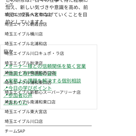
ング
加え、新しい気づきや意識を高め、前
向きに成長へとつなげていくことを目
埼玉エイブル大宮東口店
的としています💪
埼玉エイブル朝霞台店
埼玉エイブル桶川店
埼玉エイブル北浦和店
目次
埼玉エイブル川口キュポ・ラ店
埼玉エイブル秋津店
📍オーナー様との信頼関係を築く営業
📍物調と専門知識の習得
埼玉エイブル南浦和西口店
📍実務上の課題を解決する個別相談
埼玉エイブル浦和東口店
📍今日の学びポイント
埼玉エイブル新都心スーパーアリーナ店
📍参加者の声
📍おわりに
埼玉エイブル南浦和東口店
埼玉エイブル東大宮店
埼玉エイブル川口店
チームSAP