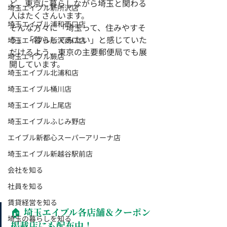
ど、東京に暮らしながら埼玉と関わる
埼玉エイブル新所沢店
人はたくさんいます。
埼玉エイブル浦和西口店
そんな方々に「埼玉って、住みやすそ
う」「暮らしてみたい」と感じていた
埼玉エイブル所沢西口店
だけるよう、東京の主要郵便局でも展
埼玉エイブル蕨店
開しています。
埼玉エイブル北浦和店
埼玉エイブル桶川店
埼玉エイブル上尾店
埼玉エイブルふじみ野店
エイブル新都心スーパーアリーナ店
埼玉エイブル新越谷駅前店
会社を知る
社員を知る
賃貸経営を知る
🏠 埼玉エイブル各店舗＆クーポン
埼玉の暮らしを知る
掲載店にも配布中！