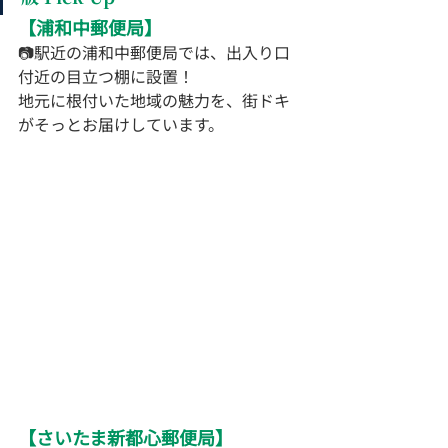
【浦和中郵便局】
📷駅近の浦和中郵便局では、出入り口
付近の目立つ棚に設置！
地元に根付いた地域の魅力を、街ドキ
がそっとお届けしています。
【さいたま新都心郵便局】