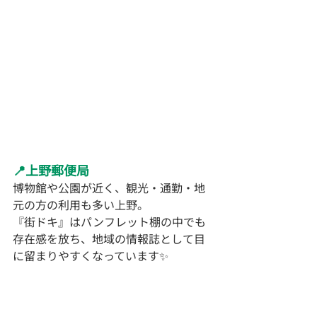
📍上野郵便局
博物館や公園が近く、観光・通勤・地
元の方の利用も多い上野。
『街ドキ』はパンフレット棚の中でも
存在感を放ち、地域の情報誌として目
に留まりやすくなっています✨