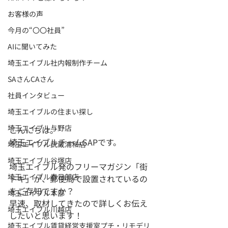
お客様の声
今月の“〇〇社員”
AIに聞いてみた
埼玉エイブル社内報制作チーム
SAさんCAさん
社員インタビュー
埼玉エイブルの住まい探し
埼玉エイブル与野店
こんにちは。
埼玉エイブルチームSAPです。
埼玉エイブル武蔵浦和店
埼玉エイブル谷塚店
埼玉エイブル発のフリーマガジン「街
埼玉エイブル春日部店
ドキ」が、郵便局で設置されているの
をご存知ですか？
埼玉エイブル本部
早速、取材してきたので詳しくお伝え
埼玉エイブル川越店
したいと思います！
埼玉エイブル賃貸経営支援室プチ・リモデリ