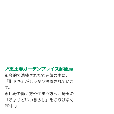
📍恵比寿ガーデンプレイス郵便局
都会的で洗練された雰囲気の中に、
『街ドキ』がしっかり設置されていま
す。
恵比寿で働く方や住まう方へ、埼玉の
「ちょうどいい暮らし」をさりげなく
PR中♪