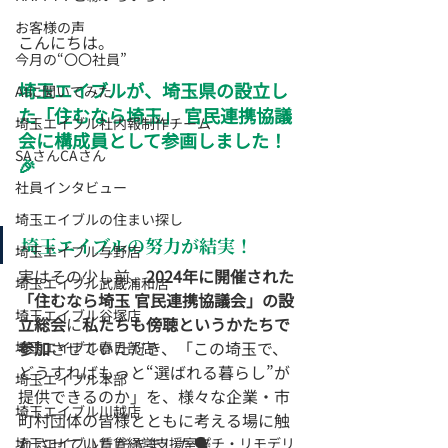
お客様の声
こんにちは。
今月の“〇〇社員”
埼玉エイブルが、
埼玉県の設立し
AIに聞いてみた
た「住むなら埼玉」 官民連携協議
埼玉エイブル社内報制作チーム
会に構成員として参画しました！
SAさんCAさん
🎉
社員インタビュー
埼玉エイブルの住まい探し
埼玉エイブルの努力が結実！
埼玉エイブル与野店
実はその少し前、
2024年に開催された
埼玉エイブル武蔵浦和店
「住むなら埼玉 官民連携協議会」の設
埼玉エイブル谷塚店
立総会
に
私たちも傍聴というかたちで
参加
させていただき、「この埼玉で、
埼玉エイブル春日部店
どうすればもっと“選ばれる暮らし”が
埼玉エイブル本部
提供できるのか」を、様々な企業・市
埼玉エイブル川越店
町村団体の皆様とともに考える場に触
れさせていただきました🗣️
埼玉エイブル賃貸経営支援室プチ・リモデリ