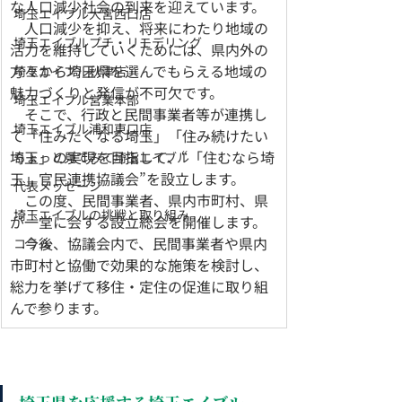
な人口減少社会の到来を迎えています。
埼玉エイブル大宮西口店
　人口減少を抑え、将来にわたり地域の
埼玉エイブルプチ・リモデリング
活力を維持していくためには、県内外の
方々から埼玉県を選んでもらえる地域の
埼玉エイブル秋津店
魅力づくりと発信が不可欠です。
埼玉エイブル営業本部
　そこで、行政と民間事業者等が連携し
埼玉エイブル浦和東口店
て「住みたくなる埼玉」「住み続けたい
埼玉」の実現を目指して、“「住むなら埼
ちょっと見てみて埼玉エイブル
玉」官民連携協議会”を設立します。
代表メッセージ
　この度、民間事業者、県内市町村、県
埼玉エイブルの挑戦と取り組み
が一堂に会する設立総会を開催します。
　今後、協議会内で、民間事業者や県内
コラム
市町村と協働で効果的な施策を検討し、
総力を挙げて移住・定住の促進に取り組
んで参ります。