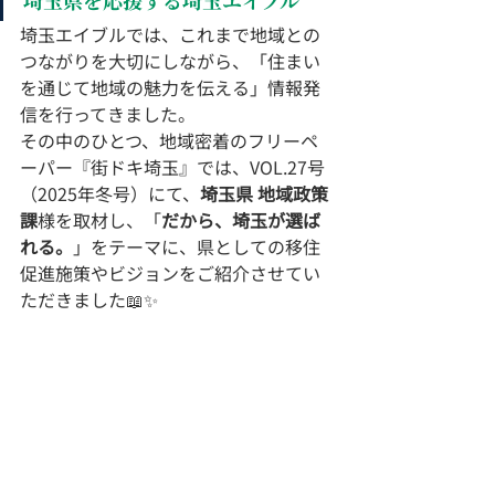
埼玉県を応援する埼玉エイブル
埼玉エイブルでは、これまで地域との
つながりを大切にしながら、「住まい
を通じて地域の魅力を伝える」情報発
信を行ってきました。
その中のひとつ、地域密着のフリーペ
ーパー『街ドキ埼玉』では、VOL.27号
（2025年冬号）にて、
埼玉県 地域政策
課
様を取材し、「
だから、埼玉が選ば
れる。
」をテーマに、県としての移住
促進施策やビジョンをご紹介させてい
ただきました📖✨