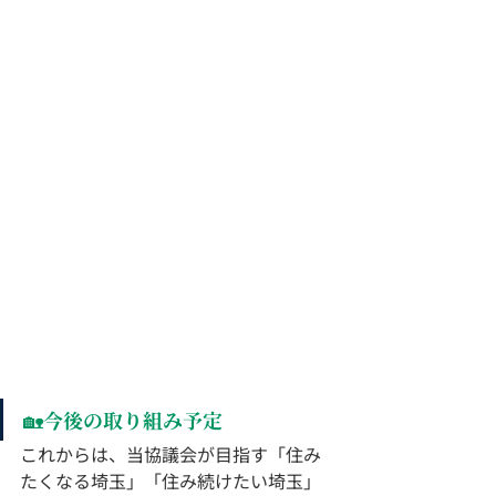
🏡今後の取り組み予定
これからは、当協議会が目指す「住み
たくなる埼玉」「住み続けたい埼玉」