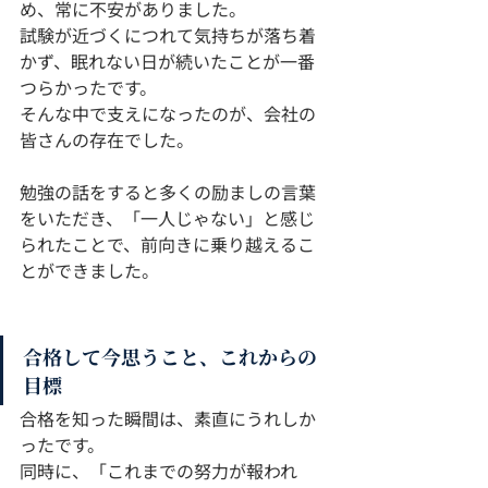
め、常に不安がありました。
試験が近づくにつれて気持ちが落ち着
かず、眠れない日が続いたことが一番
つらかったです。
そんな中で支えになったのが、会社の
皆さんの存在でした。
勉強の話をすると多くの励ましの言葉
をいただき、「一人じゃない」と感じ
られたことで、前向きに乗り越えるこ
とができました。
合格して今思うこと、これからの
目標
合格を知った瞬間は、素直にうれしか
ったです。
同時に、「これまでの努力が報われ