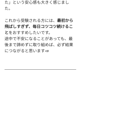
た」という安心感も大きく感じまし
た。
これから受験される方には、
最初から
飛ばしすぎず、毎日コツコツ続けるこ
と
をおすすめしたいです。
途中で不安になることがあっても、最
後まで諦めずに取り組めば、必ず結果
につながると思います📣