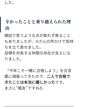
した。
辛かったことと乗り越えられた理
由
模試で思うような点が取れず焦ること
もありましたが、Hさんの声かけで気持
ちを立て直せました。
目標を共有する仲間の存在が支えにな
りました。
 「今年こそ一緒に合格しよう」を合言
葉に頑張ってきたので、
二人で合格で
きたことは本当に嬉しかった
です。
まさに“戦友”ですね💪