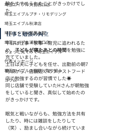
験をすすめられたことがきっかけでし
埼玉エイブル大宮西口店
た。
埼玉エイブルプチ・リモデリング
埼玉エイブル秋津店
埼玉エイブル営業本部
仕事と勉強の両立
埼玉エイブル浦和東口店
平日は仕事・家事・育児に追われるた
め、
子どもが寝たあとの時間
を勉強に
ちょっと見てみて埼玉エイブル
充てていました。
代表メッセージ
土日は夫に子どもを任せ、出勤前の朝7
埼玉エイブルの挑戦と取り組み
時頃から、店舗近くのファストフード
店で勉強するのが習慣でした☀️
コラム
同じ店舗で受験していたHさんが朝勉強
をしていると聞き、真似して始めたの
がきっかけです。
眠気と戦いながらも、勉強方法を共有
したり、時には雑談をしたりして
（笑）、励まし合いながら続けていま