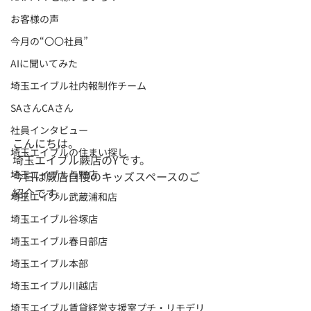
お客様の声
今月の“〇〇社員”
AIに聞いてみた
埼玉エイブル社内報制作チーム
SAさんCAさん
社員インタビュー
こんにちは。
埼玉エイブルの住まい探し
埼玉エイブル蕨店のYです。
埼玉エイブル与野店
今日は蕨店自慢のキッズスペースのご
紹介です。
埼玉エイブル武蔵浦和店
埼玉エイブル谷塚店
埼玉エイブル春日部店
埼玉エイブル本部
埼玉エイブル川越店
埼玉エイブル賃貸経営支援室プチ・リモデリ