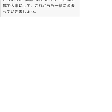
体で大事にして、これからも一緒に頑張
っていきましょう。
賃貸仲介のエイブル埼玉県下38店舗は
定休日なし。
（ゴールデンウィーク・夏季休
業・年末年始を除く）
ご来店予約不要なので「住まいを探し
たい！」と思い立ったら、ご希望のエ
リアの埼玉エイブル直営店にお越しく
ださい。
安全・安心・快適な住まい探しを全力
サポートします。お気軽にお立ち寄り
ください！