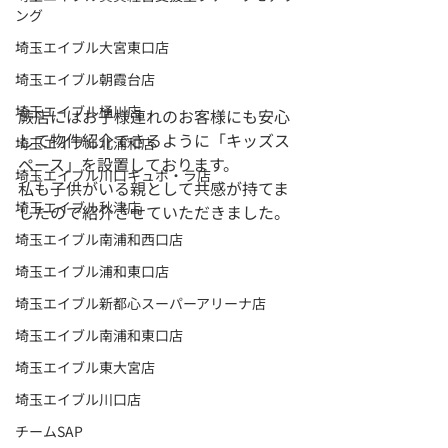
ング
埼玉エイブル大宮東口店
埼玉エイブル朝霞台店
埼玉エイブル桶川店
蕨店にはお子様連れのお客様にも安心
して物件紹介できるように「キッズス
埼玉エイブル北浦和店
ペース」を設置しております。
埼玉エイブル川口キュポ・ラ店
私も子供がいる親として共感が持てま
埼玉エイブル秋津店
したので紹介させていただきました。
埼玉エイブル南浦和西口店
埼玉エイブル浦和東口店
埼玉エイブル新都心スーパーアリーナ店
埼玉エイブル南浦和東口店
埼玉エイブル東大宮店
埼玉エイブル川口店
チームSAP