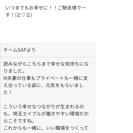
いつまでもお幸せに！！ご馳走様でー
す！(≧▽≦)
チームSAPより
読みながらこちらまで幸せな気持ちにな
りました。
M夫妻の仕事もプライベートも一緒に支
え合っている姿に、元気をもらいまし
た！
こういう幸せなつながりが生まれるの
も、埼玉エイブルが働きやすい環境だか
らこそですね。
これからも一緒に、いい職場をつくって