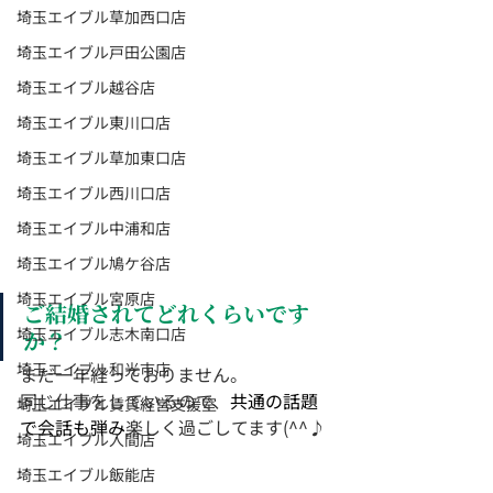
埼玉エイブル草加西口店
埼玉エイブル戸田公園店
埼玉エイブル越谷店
埼玉エイブル東川口店
埼玉エイブル草加東口店
埼玉エイブル西川口店
埼玉エイブル中浦和店
埼玉エイブル鳩ケ谷店
埼玉エイブル宮原店
ご結婚されてどれくらいです
埼玉エイブル志木南口店
か？
埼玉エイブル和光市店
まだ一年経っておりません。
同じ仕事をしているので、
共通の話題
埼玉エイブル賃貸経営支援室
で会話も弾み
楽しく過ごしてます(^^♪
埼玉エイブル入間店
埼玉エイブル飯能店