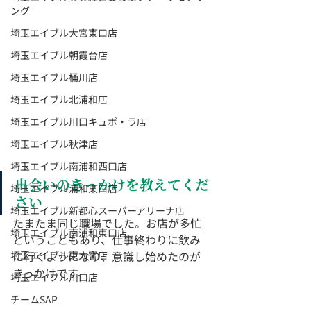
ング
埼玉エイブル大宮東口店
埼玉エイブル朝霞台店
埼玉エイブル桶川店
埼玉エイブル北浦和店
埼玉エイブル川口キュポ・ラ店
埼玉エイブル秋津店
埼玉エイブル南浦和西口店
出会いのきっかけを教えてくだ
埼玉エイブル浦和東口店
さい
埼玉エイブル新都心スーパーアリーナ店
たまたま同じ職場でした。お店が多忙
埼玉エイブル南浦和東口店
ということもあり、仕事終わりに飲み
埼玉エイブル東大宮店
に行くようになり、意識し始めたのが
きっかけです。
埼玉エイブル川口店
チームSAP