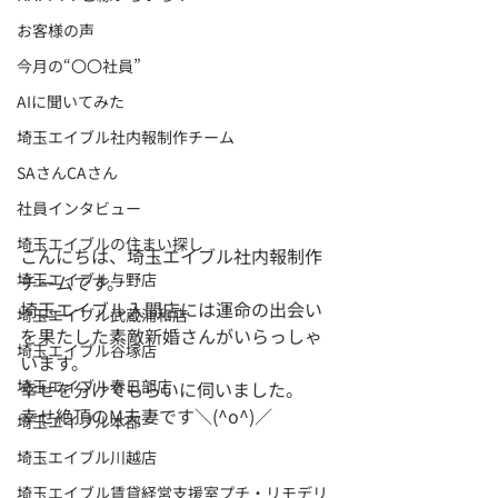
お客様の声
今月の“〇〇社員”
AIに聞いてみた
埼玉エイブル社内報制作チーム
SAさんCAさん
社員インタビュー
埼玉エイブルの住まい探し
こんにちは、埼玉エイブル社内報制作
埼玉エイブル与野店
チームです。
埼玉エイブル入間店には運命の出会い
埼玉エイブル武蔵浦和店
を果たした素敵新婚さんがいらっしゃ
埼玉エイブル谷塚店
います。
埼玉エイブル春日部店
幸せを分けてもらいに伺いました。
幸せ絶頂のM夫妻です＼(^o^)／
埼玉エイブル本部
埼玉エイブル川越店
埼玉エイブル賃貸経営支援室プチ・リモデリ