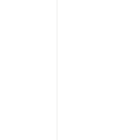
埼玉エイブル春日部店
埼玉エ
埼玉エイブル大宮東口店
埼玉
埼玉エイブル川口キュポ・ラ店
埼玉エイブル新都心スーパーアリー
チームSAP