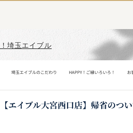
埼玉エイブルTOP
て！埼玉エイブル
埼玉エイブルのこだわり
HAPPY！ご縁いろいろ！
お
みた
埼玉エイブル社内報制作チーム
SAさんCAさん
社
ル【エイブル大宮西口店】帰省のつい
玉エイブル与野店
埼玉エイブル武蔵浦和店
埼玉エイブル谷