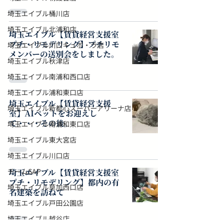
埼玉エイブル桶川店
埼玉エイブル北浦和店
埼玉エイブル【賃貸経営支援室
プチ・リモデリング】プチリモ
埼玉エイブル川口キュポ・ラ店
メンバーの送別会をしました。
埼玉エイブル秋津店
埼玉エイブル南浦和西口店
埼玉エイブル浦和東口店
埼玉エイブル【賃貸経営支援
埼玉エイブル新都心スーパーアリーナ店
室】AIペットをお迎えし
て・・・その後。
埼玉エイブル南浦和東口店
埼玉エイブル東大宮店
埼玉エイブル川口店
チームSAP
埼玉エイブル【賃貸経営支援室
プチ・リモデリング】都内の有
埼玉エイブル草加西口店
名建築を訪ねて
埼玉エイブル戸田公園店
埼玉エイブル越谷店