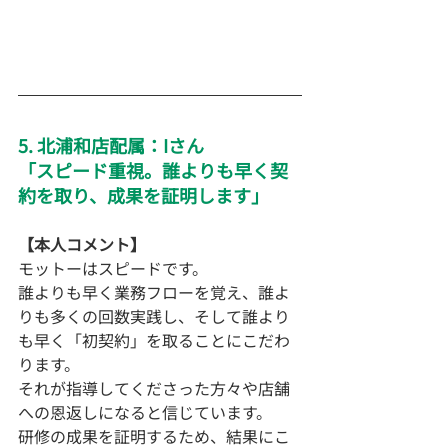
5.
 北浦和店配属：Iさん
「スピード重視。誰よりも早く契
約を取り、成果を証明します」
【本人コメント】
モットーはスピードです。
誰よりも早く業務フローを覚え、誰よ
りも多くの回数実践し、そして誰より
も早く「初契約」を取ることにこだわ
ります。
それが指導してくださった方々や店舗
への恩返しになると信じています。
研修の成果を証明するため、結果にこ