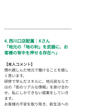
4. 西川口店配属：Kさん
「地元の「地の利」を武器に、お
客様の背中を押せる存在へ」
【本人コメント】
慣れ親しんだ地元で働けることを嬉し
く思います。
研修で学んだスキルに、地元民ならで
はの「街のリアルな情報」を掛け合わ
せ、私にしかできない提案をしていき
ます。
お客様の不安を取り除き、新生活への