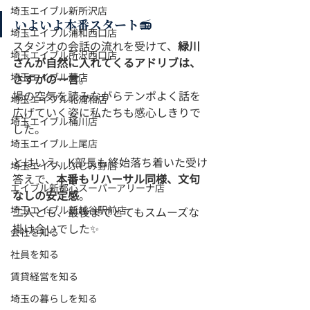
埼玉エイブル新所沢店
いよいよ本番スタート📻
埼玉エイブル浦和西口店
スタジオの会話の流れを受けて、
緑川
埼玉エイブル所沢西口店
さんが自然に入れてくるアドリブは、
埼玉エイブル蕨店
さすがの一言
。
場の空気を読みながらテンポよく話を
埼玉エイブル北浦和店
広げていく姿に私たちも感心しきりで
埼玉エイブル桶川店
した。
埼玉エイブル上尾店
とはいえ、K部長も終始落ち着いた受け
埼玉エイブルふじみ野店
答えで、
本番もリハーサル同様、文句
エイブル新都心スーパーアリーナ店
なしの安定感
。
埼玉エイブル新越谷駅前店
二人とも、最後までとてもスムーズな
掛け合いでした✨
会社を知る
社員を知る
賃貸経営を知る
埼玉の暮らしを知る