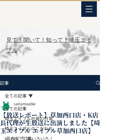
見て！聞いて！知って！埼玉エイ
ブル
記事
全ての記事
saitamaable
全ての記事
【放送レポート】草加西口店・K店
埼玉エイブル社員の日常
長代理が生放送に出演しました【埼
埼玉エイブルのこだわり
玉エイブル エイブル草加西口店】
こんにちは。
HAPPY！ご縁いろいろ！