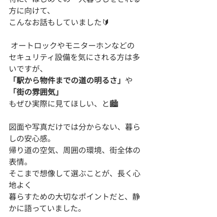
方に向けて、
こんなお話もしていました🔰
 オートロックやモニターホンなどの
セキュリティ設備を気にされる方は多
いですが、
「駅から物件までの道の明るさ」
や
「街の雰囲気」
もぜひ実際に見てほしい、と🏙️
図面や写真だけでは分からない、暮ら
しの安心感。 
帰り道の空気、周囲の環境、街全体の
表情。 
そこまで想像して選ぶことが、長く心
地よく
暮らすための大切なポイントだと、静
かに語っていました。 