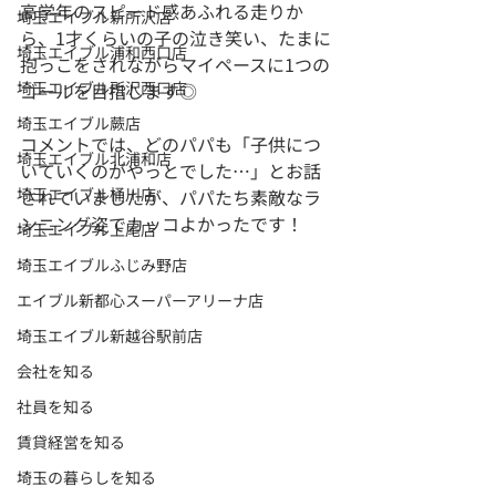
高学年のスピード感あふれる走りか
埼玉エイブル新所沢店
ら、1才くらいの子の泣き笑い、たまに
埼玉エイブル浦和西口店
抱っこをされながらマイペースに1つの
埼玉エイブル所沢西口店
ゴールを目指します◎
埼玉エイブル蕨店
コメントでは、どのパパも「子供につ
埼玉エイブル北浦和店
いていくのがやっとでした…」とお話
埼玉エイブル桶川店
されていましたが、パパたち素敵なラ
ンニング姿でカッコよかったです！
埼玉エイブル上尾店
埼玉エイブルふじみ野店
エイブル新都心スーパーアリーナ店
埼玉エイブル新越谷駅前店
会社を知る
社員を知る
賃貸経営を知る
埼玉の暮らしを知る