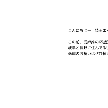
こんにちはー！埼玉エ
この前、従姉妹の65歳
岐阜と長野に住んでる
退職のお祝いはぜひ横