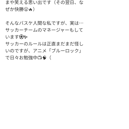
まや笑える思い出です（その翌日、な
ぜか快勝😤🔥）
そんなバスケ人間な私ですが、実は…
サッカーチームのマネージャーもして
います
⚽️✨
サッカーのルールは正直まだまだ怪し
いのですが、アニメ「ブルーロック」
で日々お勉強中📺🧠（