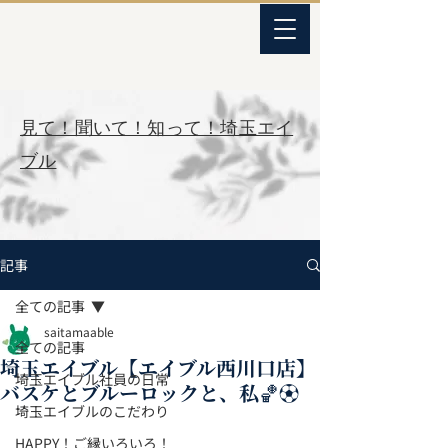
見て！聞いて！知って！埼玉エイ
ブル
記事
全ての記事
saitamaable
全ての記事
埼玉エイブル【エイブル西川口店】
埼玉エイブル社員の日常
バスケとブルーロックと、私🏀⚽️
埼玉エイブルのこだわり
HAPPY！ご縁いろいろ！