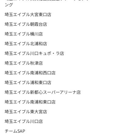
ング
埼玉エイブル大宮東口店
埼玉エイブル朝霞台店
埼玉エイブル桶川店
埼玉エイブル北浦和店
埼玉エイブル川口キュポ・ラ店
埼玉エイブル秋津店
埼玉エイブル南浦和西口店
埼玉エイブル浦和東口店
埼玉エイブル新都心スーパーアリーナ店
埼玉エイブル南浦和東口店
埼玉エイブル東大宮店
埼玉エイブル川口店
チームSAP