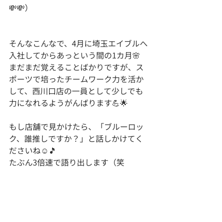
💸💸）
そんなこんなで、4月に埼玉エイブルへ
入社してからあっという間の1カ月🌸
まだまだ覚えることばかりですが、ス
ポーツで培ったチームワーク力を活か
して、西川口店の一員として少しでも
力になれるようがんばります💪🌟
もし店舗で見かけたら、「ブルーロッ
ク、誰推しですか？」と話しかけてく
ださいね☺️🎵
たぶん3倍速で語り出します（笑