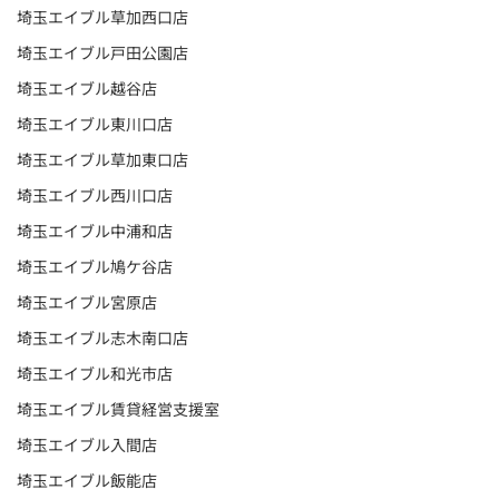
埼玉エイブル草加西口店
埼玉エイブル戸田公園店
埼玉エイブル越谷店
埼玉エイブル東川口店
埼玉エイブル草加東口店
埼玉エイブル西川口店
埼玉エイブル中浦和店
埼玉エイブル鳩ケ谷店
埼玉エイブル宮原店
埼玉エイブル志木南口店
埼玉エイブル和光市店
埼玉エイブル賃貸経営支援室
埼玉エイブル入間店
埼玉エイブル飯能店