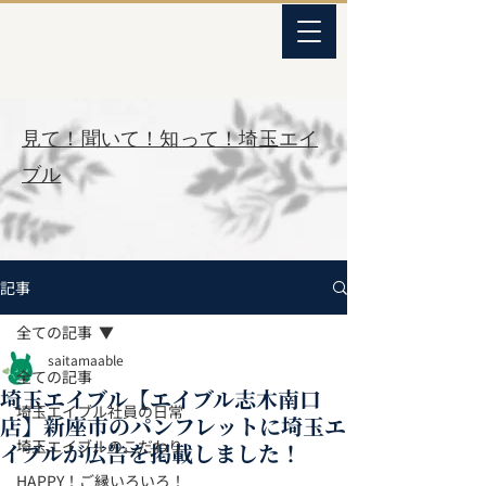
見て！聞いて！知って！埼玉エイ
ブル
記事
全ての記事
saitamaable
全ての記事
埼玉エイブル【エイブル志木南口
埼玉エイブル社員の日常
店】新座市のパンフレットに埼玉エ
埼玉エイブルのこだわり
イブルが広告を掲載しました！
HAPPY！ご縁いろいろ！