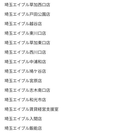
埼玉エイブル草加西口店
埼玉エイブル戸田公園店
埼玉エイブル越谷店
埼玉エイブル東川口店
埼玉エイブル草加東口店
埼玉エイブル西川口店
埼玉エイブル中浦和店
埼玉エイブル鳩ケ谷店
埼玉エイブル宮原店
埼玉エイブル志木南口店
埼玉エイブル和光市店
埼玉エイブル賃貸経営支援室
埼玉エイブル入間店
埼玉エイブル飯能店