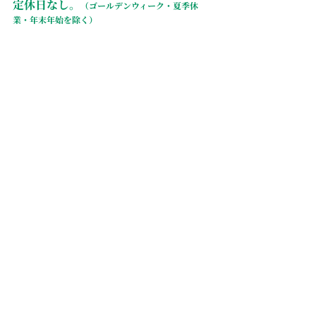
定休日なし。
（ゴールデンウィーク・夏季休
業・年末年始を除く）
ご来店予約不要なので「住まいを探し
たい！」と思い立ったら、ご希望のエ
リアの埼玉エイブル直営店にお越しく
ださい。
安全・安心・快適な住まい探しを全力
サポートします。
お気軽にお立ち寄りください！
前の記事
｜
一覧に戻る
｜
次の記事
埼玉エイブル社員の日常
埼玉エイブル志木南口店
最新記事
すべて表示