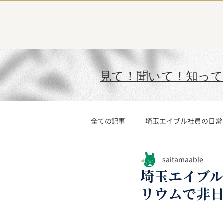
見て！聞いて！知っ
全ての記事
埼玉エイブル社員の日常
saitamaable
今月の“〇〇社員”
AIに聞いて
埼玉エイブ
リウムで非
埼玉エイブルの住まい探し
埼