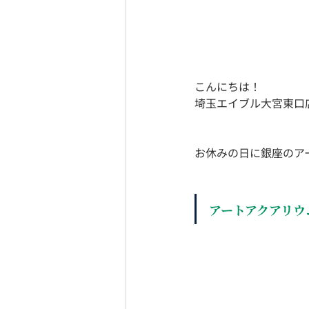
こんにちは！
埼玉エイブル大宮東口店の
お休みの日に銀座のア
アートアクアリウム