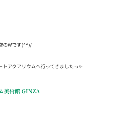
Wです(^^)/
ートアクアリウムへ行ってきましたっ✨
美術館 GINZA