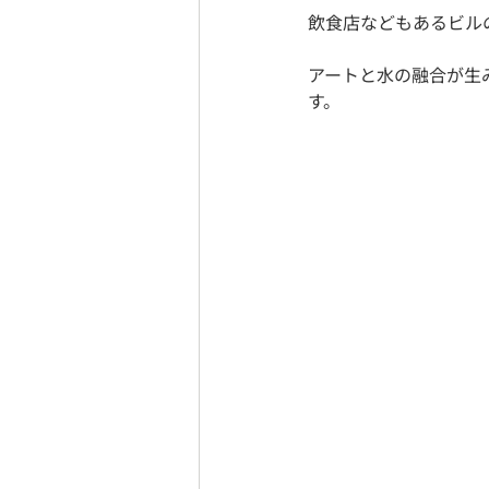
飲食店などもあるビル
アートと水の融合が生
す。