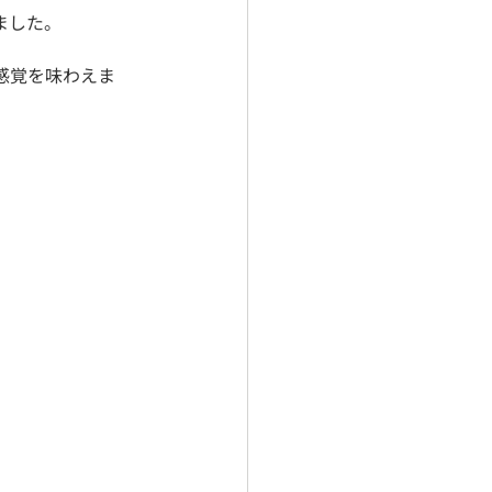
ました。
感覚を味わえま