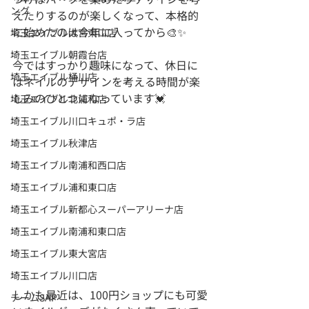
ング
えたりするのが楽しくなって、本格的
に始めたのは今年に入ってから🎨✨ 
埼玉エイブル大宮東口店
埼玉エイブル朝霞台店
今ではすっかり趣味になって、休日に
埼玉エイブル桶川店
はネイルのデザインを考える時間が楽
しみのひとつになっています💓
埼玉エイブル北浦和店
埼玉エイブル川口キュポ・ラ店
埼玉エイブル秋津店
埼玉エイブル南浦和西口店
埼玉エイブル浦和東口店
埼玉エイブル新都心スーパーアリーナ店
埼玉エイブル南浦和東口店
埼玉エイブル東大宮店
埼玉エイブル川口店
しかも最近は、100円ショップにも可愛
チームSAP