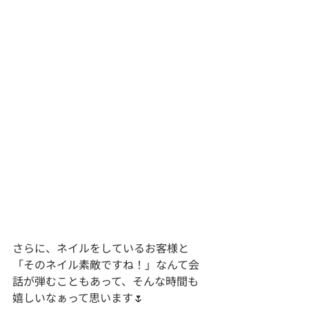
さらに、ネイルをしているお客様と
「そのネイル素敵ですね！」なんて会
話が弾むこともあって、そんな時間も
嬉しいなぁって思います🌷