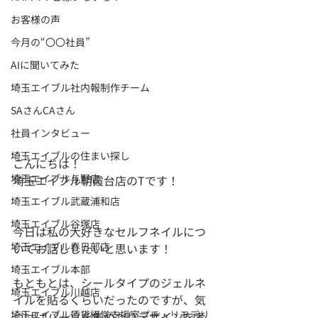
お客様の声
今月の“〇〇社員”
AIに聞いてみた
埼玉エイブル社内報制作チーム
SAさんCAさん
社員インタビュー
埼玉エイブルの住まい探し
こんにちは！
埼玉エイブル与野店
埼玉エイブル朝霞台店のTです！
埼玉エイブル武蔵浦和店
埼玉エイブル谷塚店
今日は私の大好きなセルフネイルにつ
埼玉エイブル春日部店
いてお話ししたいと思います！
埼玉エイブル本部
もともとは、シールタイプのジェルネ
埼玉エイブル川越店
イルを貼るくらいだったのですが、気
埼玉エイブル賃貸経営支援室プチ・リモデリ
づけばパーツを集めたりデザインを考