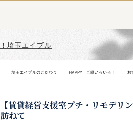
埼玉エイブルTOP
て！埼玉エイブル
埼玉エイブルのこだわり
HAPPY！ご縁いろいろ！
お
みた
埼玉エイブル社内報制作チーム
SAさんCAさん
社
ル【賃貸経営支援室プチ・リモデリ
を訪ねて
玉エイブル与野店
埼玉エイブル武蔵浦和店
埼玉エイブル谷