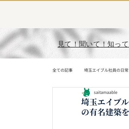
見て！聞いて！知っ
全ての記事
埼玉エイブル社員の日常
saitamaable
今月の“〇〇社員”
AIに聞いて
埼玉エイブ
の有名建築
埼玉エイブルの住まい探し
埼