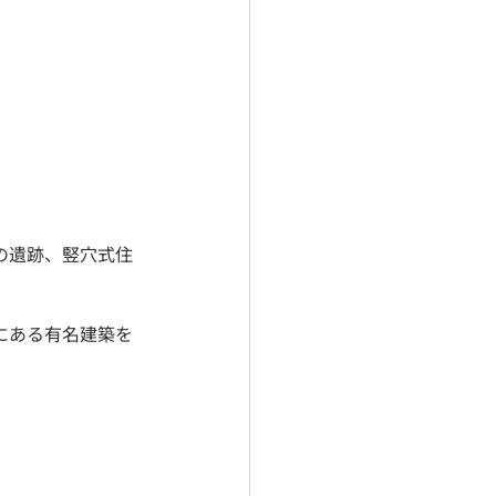
の遺跡、竪穴式住
にある有名建築を