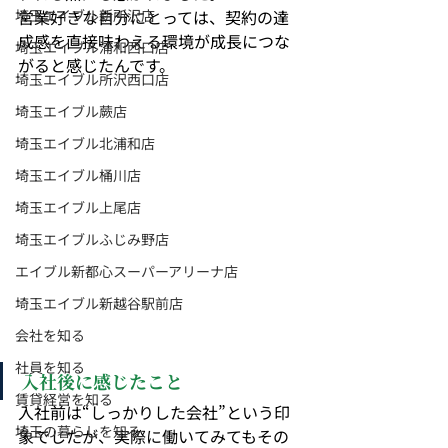
埼玉エイブル新所沢店
営業好きな自分にとっては、契約の達
成感を直接味わえる環境が成長につな
埼玉エイブル浦和西口店
がると感じたんです。
埼玉エイブル所沢西口店
埼玉エイブル蕨店
埼玉エイブル北浦和店
埼玉エイブル桶川店
埼玉エイブル上尾店
埼玉エイブルふじみ野店
エイブル新都心スーパーアリーナ店
埼玉エイブル新越谷駅前店
会社を知る
社員を知る
入社後に感じたこと
賃貸経営を知る
入社前は“しっかりした会社”という印
埼玉の暮らしを知る
象でしたが、実際に働いてみてもその