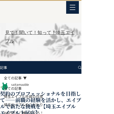
見て！聞いて！知って！埼玉エイ
ブル
記事
全ての記事
saitamaable
全ての記事
契約のプロフェッショナルを目指し
埼玉エイブル社員の日常
て――前職の経験を活かし、エイブ
埼玉エイブルのこだわり
ルで新たな挑戦を【埼玉エイブル
エイブル上尾店】
HAPPY！ご縁いろいろ！