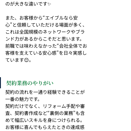
のが大きな違いです✨
また、お客様から“エイブルなら安
心”と信頼していただける場面が多く、
これは全国規模のネットワークやブラ
ンド力があるからこそだと思います。
前職では味わえなかった“会社全体でお
客様を支えている安心感”を日々実感し
ています😊。
契約業務のやりがい
契約の流れを一通り経験できることが
一番の魅力です。
契約だけでなく、リフォーム手配や審
査、契約書作成など“裏側の業務”も含
めて幅広いスキルを身につけられる。
お客様に喜んでもらえたときの達成感