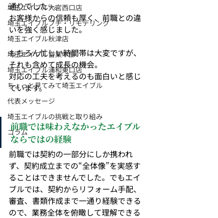
通りでした✨。
埼玉エイブル大宮西口店
お客様からの信頼も厚く、前職との違
埼玉エイブルプチ・リモデリング
いを強く感じました。
埼玉エイブル秋津店
もちろん忙しい時間帯は大変ですが、
埼玉エイブル営業本部
それも含めて成長の機会。
埼玉エイブル浦和東口店
対応の工夫を考えるのも面白いと感じ
ちょっと見てみて埼玉エイブル
ています。
代表メッセージ
埼玉エイブルの挑戦と取り組み
前職では味わえなかったエイブル
コラム
ならではの経験
前職では契約の一部分にしか携われ
ず、契約成立までの“全体像”を実感す
ることはできませんでした。でもエイ
ブルでは、契約からリフォーム手配、
審査、書類作成まで一通り経験できる
ので、業務全体を俯瞰して理解できる