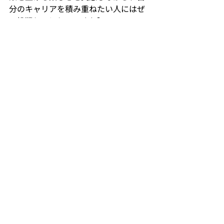
分のキャリアを積み重ねたい人にはぜ
ひ挑戦してほしいですね🚀。
チームSAPより
今回の取材では、前職との違いをリア
ルに語っていただく中で、契約業務の
幅広さやブランド力が、働く人にとっ
てのやりがいにつながっていることを
実感しました。
また、チームの雰囲気についての言葉
からは、安心して働ける環境があるこ
とが自然に伝わってきました。
日々の仕事を通じて成長を重ねる姿勢
に、私たちも学ぶことが多い時間とな
りました✨