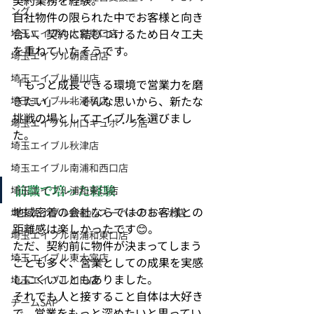
契約業務を経験。
ング
自社物件の限られた中でお客様と向き
合い、契約に結びつけるため日々工夫
埼玉エイブル大宮東口店
を重ねていたそうです。
埼玉エイブル朝霞台店
埼玉エイブル桶川店
「もっと成長できる環境で営業力を磨
きたい」――そんな思いから、新たな
埼玉エイブル北浦和店
挑戦の場としてエイブルを選びまし
埼玉エイブル川口キュポ・ラ店
た。
埼玉エイブル秋津店
埼玉エイブル南浦和西口店
前職で培った経験
埼玉エイブル浦和東口店
地域密着の会社ならではのお客様との
埼玉エイブル新都心スーパーアリーナ店
距離感は楽しかったです😊。
埼玉エイブル南浦和東口店
ただ、契約前に物件が決まってしまう
埼玉エイブル東大宮店
ことも多く、営業としての成果を実感
しにくいこともありました。
埼玉エイブル川口店
それでも人と接すること自体は大好き
チームSAP
で、営業をもっと深めたいと思ってい