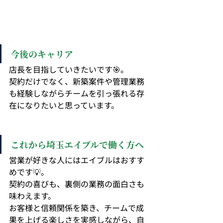
今後のキャリア
店長を目指していきたいです🎯。
契約だけでなく、新築案件や管理業務
も経験しながらチームを引っ張れる存
在になりたいと思っています。
これから埼玉エイブルで働く方へ
営業が好きな人にはエイブルはおすす
めです💡。
契約の喜びも、裏側の業務の面白さも
味わえます。
お客様と信頼関係を築き、チームで成
果を上げる楽しさを実感しながら、自