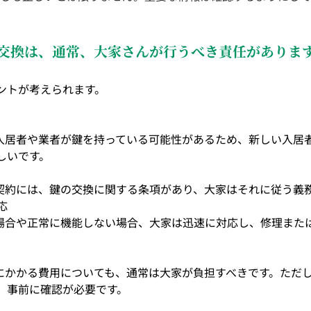
イブル本部
埼玉エイブル川越店
埼玉エイブル賃貸経営支援
交換は、通常、大家さんが行うべき責任がありま
エイブル朝霞台店
埼玉エイブル桶川店
埼玉エイブル北浦和
ントが考えられます。
埼玉エイブル秋津店
埼玉エイブル南浦和西口店
埼玉エイ
の入居者や業者が鍵を持っている可能性があるため、新しい入居
しいです。
貸契約には、鍵の交換に関する条項があり、大家はそれに従う義
ナ店
埼玉エイブル南浦和東口店
埼玉エイブル東大宮店
応
た場合や正常に機能しない場合、大家は迅速に対応し、修理また
換にかかる費用についても、通常は大家が負担すべきです。ただ
、事前に確認が必要です。