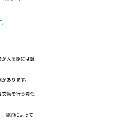
室プチ・リモデリング
す。
店
ブル浦和東口店
者が入る際には鍵
務があります。
埼玉エイブル川口店
は交換を行う責任
し、契約によって