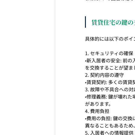
埼玉エイブル春日部店
埼玉エ
賃貸住宅の鍵の
埼玉エイブル大宮東口店
埼玉
具体的には以下のポイ
1. セキュリティの確保
埼玉エイブル川口キュポ・ラ店
•
新入居者の安全: 前
を交換することが望ま
2. 契約内容の遵守
•
賃貸契約: 多くの賃
埼玉エイブル新都心スーパーアリー
3. 故障や不具合への対
•
修理義務: 鍵が壊れ
があります。
チームSAP
4. 費用負担
•
費用の負担: 鍵の交
異なることもあるため
5. 入居者への情報提供