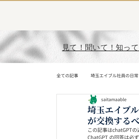
見て！聞いて！知っ
全ての記事
埼玉エイブル社員の日常
saitamaable
今月の“〇〇社員”
AIに聞いて
埼玉エイブル
が交換する
埼玉エイブルの住まい探し
埼
この記事はchatGP
ChatGPT の回答