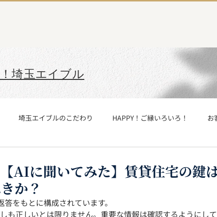
埼玉エイブルTOP
て！埼玉エイブル
埼玉エイブルのこだわり
HAPPY！ご縁いろいろ！
お
みた
埼玉エイブル社内報制作チーム
SAさんCAさん
社
【AIに聞いてみた】賃貸住宅の鍵
べきか？
玉エイブル与野店
埼玉エイブル武蔵浦和店
埼玉エイブル谷
Tの返答をもとに構成されています。
は必ずしも正しいとは限りません。重要な情報は確認するようにし