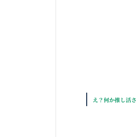
え？何か推し活さ