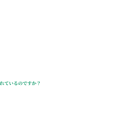
れているのですか？