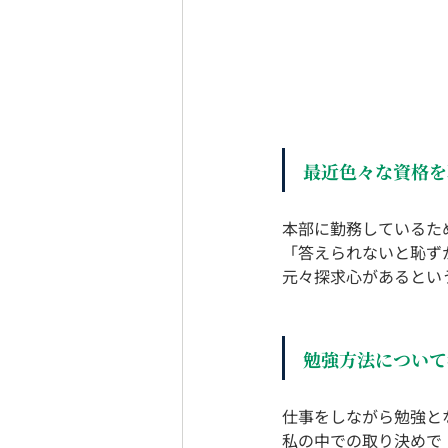
最近色々な資格を
本部に勤務しているた
「答えられないと恥ず
元々探求心があるとい
勉強方法について
仕事をしながら勉強と
私の中での取り決めで