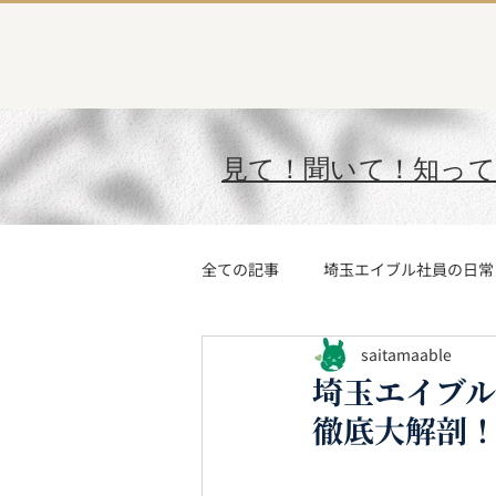
見て！聞いて！知っ
全ての記事
埼玉エイブル社員の日常
saitamaable
今月の“〇〇社員”
AIに聞いて
埼玉エイブ
徹底大解剖
埼玉エイブルの住まい探し
埼