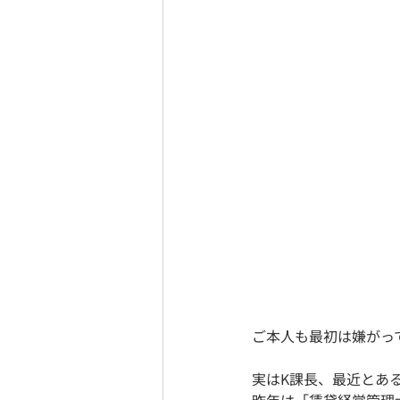
ご本人も最初は嫌がっ
実はK課長、最近とあ