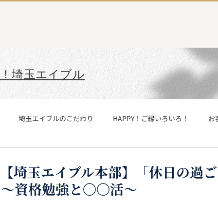
埼玉エイブルTOP
て！埼玉エイブル
埼玉エイブルのこだわり
HAPPY！ご縁いろいろ！
お
みた
埼玉エイブル社内報制作チーム
SAさんCAさん
社
ル【埼玉エイブル本部】「休日の過ご
！～資格勉強と〇〇活～
玉エイブル与野店
埼玉エイブル武蔵浦和店
埼玉エイブル谷