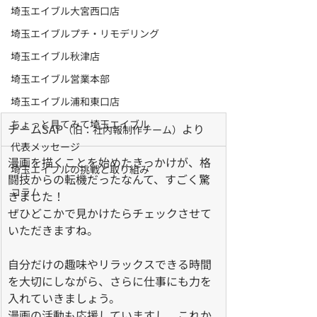
埼玉エイブル大宮西口店
埼玉エイブルプチ・リモデリング
埼玉エイブル秋津店
埼玉エイブル営業本部
埼玉エイブル浦和東口店
ちょっと見てみて埼玉エイブル
チームSAP
より
（旧：社内報制作チーム）
代表メッセージ
漫画を描くことを始めたきっかけが、格
埼玉エイブルの挑戦と取り組み
闘技からの転機だったなんて、すごく驚
コラム
きました！
ぜひどこかで見かけたらチェックさせて
いただきますね。
自分だけの趣味やリラックスできる時間
を大切にしながら、さらに仕事にも力を
入れていきましょう。
漫画の活動も応援していますし、これか