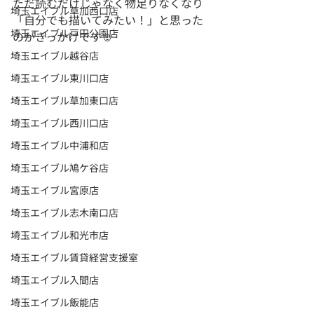
ただ読むだけじゃなく物足りなくなり
埼玉エイブル草加西口店
「自分でも描いてみたい！」と思った
埼玉エイブル戸田公園店
のがきっかけです☺
埼玉エイブル越谷店
埼玉エイブル東川口店
埼玉エイブル草加東口店
埼玉エイブル西川口店
埼玉エイブル中浦和店
埼玉エイブル鳩ケ谷店
埼玉エイブル宮原店
埼玉エイブル志木南口店
埼玉エイブル和光市店
埼玉エイブル賃貸経営支援室
埼玉エイブル入間店
埼玉エイブル飯能店