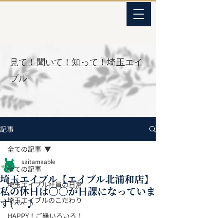
見て！聞いて！知って！埼玉エイ
ブル
記事
全ての記事
saitamaable
全ての記事
埼玉エイブル【エイブル北浦和店】
埼玉エイブル社員の日常
私の休日は〇〇が日課になっていま
埼玉エイブルのこだわり
す(^^♪
HAPPY！ご縁いろいろ！