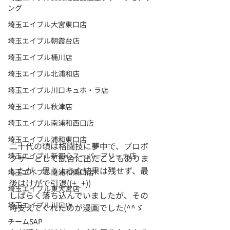
ング
埼玉エイブル大宮東口店
埼玉エイブル朝霞台店
埼玉エイブル桶川店
埼玉エイブル北浦和店
埼玉エイブル川口キュポ・ラ店
埼玉エイブル秋津店
埼玉エイブル南浦和西口店
埼玉エイブル浦和東口店
二十代の頃は格闘技に夢中で、プロボ
埼玉エイブル新都心スーパーアリーナ店
クサーとして試合に出たこともありま
したが、思うような結果は残せず、最
埼玉エイブル南浦和東口店
後はけがで引退((+_+))
埼玉エイブル東大宮店
しばらく落ち込んでいましたが、その
埼玉エイブル川口店
時支えてくれたのが漫画でした(^^ゞ
チームSAP