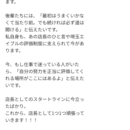
ます。
後輩たちには、「最初はうまくいかな
くて当たり前。でも続ければ必ず道は
開ける」と伝えたいです。
私自身も、あの店長のひと言や埼玉エ
イブルの評価制度に支えられて今があ
ります。
今、もし仕事で迷っている人がいた
ら、「自分の努力を正当に評価してく
れる場所がここにはあるよ」と伝えた
いです。
店長としてのスタートラインに今立っ
たばかり。
これから、店長として1つ1つ頑張って
いきます！！！