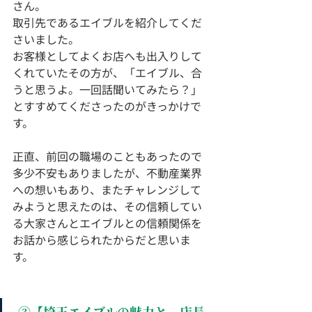
さん。
取引先であるエイブルを紹介してくだ
さいました。
お客様としてよくお店へも出入りして
くれていたその方が、「エイブル、合
うと思うよ。一回話聞いてみたら？」
とすすめてくださったのがきっかけで
す。
正直、前回の職場のこともあったので
多少不安もありましたが、不動産業界
への想いもあり、またチャレンジして
みようと思えたのは、その信頼してい
る大家さんとエイブルとの信頼関係を
お話から感じられたからだと思いま
す。
 ③【埼玉エイブルの魅力と、店長