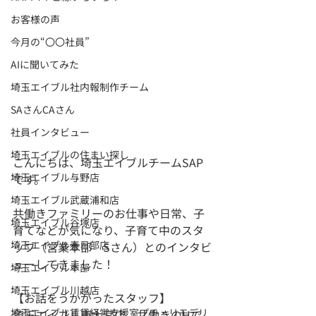
お客様の声
今月の“〇〇社員”
AIに聞いてみた
埼玉エイブル社内報制作チーム
SAさんCAさん
社員インタビュー
埼玉エイブルの住まい探し
こんにちは、埼玉エイブルチームSAP
埼玉エイブル与野店
です。
埼玉エイブル武蔵浦和店
共働きファミリーのお仕事や日常、子
埼玉エイブル谷塚店
育てなどが気になり、子育て中のスタ
埼玉エイブル春日部店
ッフ（営業本部　Sさん）とのインタビ
ューしてきました！
埼玉エイブル本部
埼玉エイブル川越店
【お話をうかがったスタッフ】
埼玉エイブル賃貸経営支援室プチ・リモデリ
埼玉エイブル東大宮店、共働きのHで