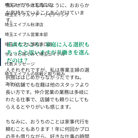
焦らせたりはしないように、おおらか
埼玉エイブル大宮西口店
な気持ちでいることを心がけていま
埼玉エイブルプチ・リモデリング
す。
埼玉エイブル秋津店
埼玉エイブル営業本部
正直なところ、家庭に入る選択も
埼玉エイブル浦和東口店
あったと思いますが共働きを選ん
ちょっと見てみて埼玉エイブル
だのは？
代表メッセージ
人それぞれですが、私は専業主婦の選
埼玉エイブルの挑戦と取り組み
択肢ははじめからなかったですね。
コラム
今の店舗でも在籍は他のスタッフより
長い方です。仲介営業の業務は多岐に
わたる仕事で、店舗でも頼りにしても
らえるとやりがいも感じます。
ちなみに、おうちのことは家事代行を
頼むこともあります！年に何回かプロ
の手も借りながら、好きな仕事の時間