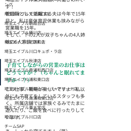
ング
す！
管理職として活躍する夫は今年で15年
埼玉エイブル大宮東口店
目と、私は産休育児休業も挟みながら
埼玉エイブル朝霞台店
営業職を15年。
埼玉エイブル桶川店
そして、下の2人が双子ちゃんの4人姉
妹の6人家族です！
埼玉エイブル北浦和店
埼玉エイブル川口キュポ・ラ店
埼玉エイブル秋津店
子育てしながらの営業のお仕事は
埼玉エイブル南浦和西口店
どうですか？（ちゃんと眠れてま
すか…？）
埼玉エイブル浦和東口店
この仕事、職場が楽しいですよ！私以
埼玉エイブル新都心スーパーアリーナ店
外にも子育てをしているスタッフも多
埼玉エイブル南浦和東口店
く、所属店舗では家族ぐるみでたまに
埼玉エイブル東大宮店
遊んだり、ご飯を食べに行ったりして
います。
埼玉エイブル川口店
チームSAP