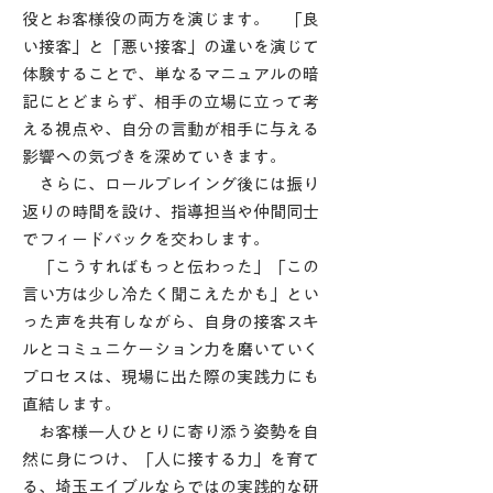
役とお客様役の両方を演じます。
「良
い接客」と「悪い接客」の違いを演じて
体験することで、単なるマニュアルの暗
記にとどまらず、相手の立場に立って考
える視点や、自分の言動が相手に与える
影響への気づきを深めていきます。
さらに、ロールプレイング後には振り
返りの時間を設け、指導担当や仲間同士
でフィードバックを交わします。
「こうすればもっと伝わった」「この
言い方は少し冷たく聞こえたかも」とい
った声を共有しながら、自身の接客スキ
ルとコミュニケーション力を磨いていく
プロセスは、現場に出た際の実践力にも
直結します。
お客様一人ひとりに寄り添う姿勢を自
然に身につけ、「人に接する力」を育て
る、埼玉エイブルならではの実践的な研