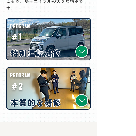
こそが、埼玉エイブルの大きな強みで
す。
PROGRAM
＃1
特別運転研修
PROGRAM
＃2
本質的な研修