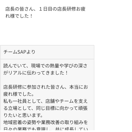
店長の皆さん、１日目の店長研修お疲
れ様でした！
チームSAPより
読んでいて、現場での熱量や学びの深さ
がリアルに伝わってきました！
店長研修に参加された皆さん、本当にお
疲れ様でした。
私も一社員として、店舗やチームを支え
る立場として、同じ目標に向かって頑張
りたいと思います。
地域密着の姿勢や業務改善の取り組みを
日々の業務でも意識し、共に成長してい