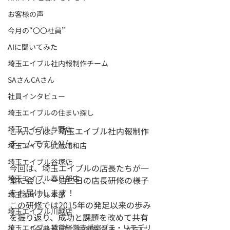
お客様の声
今月の“〇〇社員”
AIに聞いてみた
埼玉エイブル社内報制作チーム
SAさんCAさん
社員インタビュー
埼玉エイブルの住まい探し
埼玉エイブル与野店
こんにちは。埼玉エイブル
社内報制作
チームです(^^)/
埼玉エイブル武蔵浦和店
埼玉エイブル谷塚店
今回は、埼玉エイブルの店長たちが一
埼玉エイブル春日部店
堂に会し、一泊二日の店長研修の様子
をお届けします！
埼玉エイブル本部
この研修では2015年の発足以来の歩み
埼玉エイブル川越店
を振り返り、成功と課題を改めて共有
埼玉エイブル賃貸経営支援室プチ・リモデリ
し、「全員が同じ方向を向き、さらに