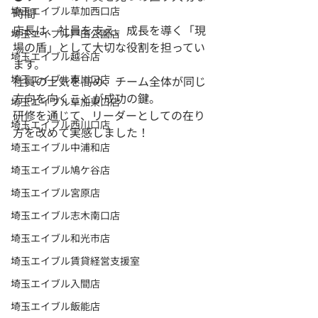
埼玉エイブル草加西口店
時間
店長は、社員を支え、成長を導く「現
埼玉エイブル戸田公園店
場の盾」として大切な役割を担ってい
埼玉エイブル越谷店
ます。
埼玉エイブル東川口店
社員の士気を高め、チーム全体が同じ
方向を向くことが成功の鍵。
埼玉エイブル草加東口店
研修を通じて、リーダーとしての在り
埼玉エイブル西川口店
方を改めて実感しました！
埼玉エイブル中浦和店
埼玉エイブル鳩ケ谷店
埼玉エイブル宮原店
埼玉エイブル志木南口店
埼玉エイブル和光市店
埼玉エイブル賃貸経営支援室
埼玉エイブル入間店
埼玉エイブル飯能店