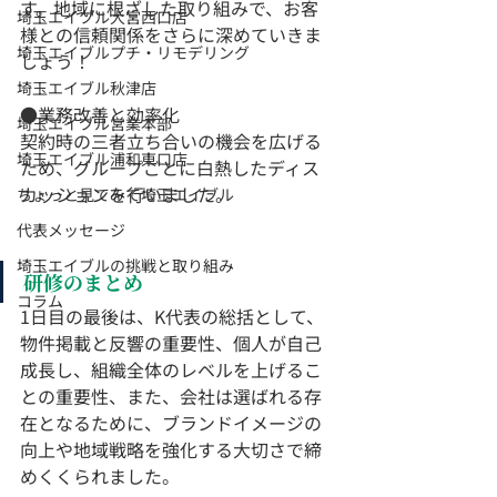
す。地域に根ざした取り組みで、お客
埼玉エイブル大宮西口店
様との信頼関係をさらに深めていきま
埼玉エイブルプチ・リモデリング
しょう！
埼玉エイブル秋津店
●業務改善と効率化
埼玉エイブル営業本部
契約時の三者立ち合いの機会を広げる
埼玉エイブル浦和東口店
ため、グループごとに白熱したディス
カッションを行いました。
ちょっと見てみて埼玉エイブル
代表メッセージ
埼玉エイブルの挑戦と取り組み
研修のまとめ
コラム
1日目の最後は、K代表の総括として、
物件掲載と反響の重要性、個人が自己
成長し、組織全体のレベルを上げるこ
との重要性、また、会社は選ばれる存
在となるために、ブランドイメージの
向上や地域戦略を強化する大切さで締
めくくられました。