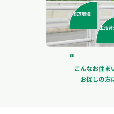
周辺環境
生活背
“
こんなお住ま
お探しの方