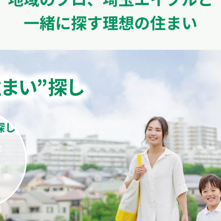
一緒に探す理想の住まい
探し
地
算
り
備