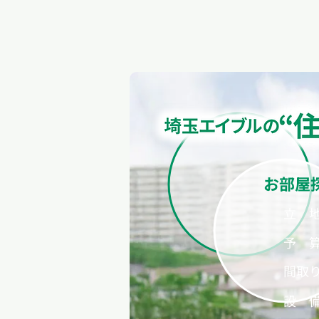
お部屋
​立 
​予 
間取
設 