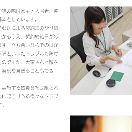
結の際は家主と入居者、仲
基本としています。
郵送による契約書のやり取
かかるうえ、契約締結日がわ
ます。立ち合いならその日が
不備といったトラブルも防げ
ものですが、大家さんと顔を
、契約を見送ることもでき
、実施する賃貸会社は限られ
後に起こりうる様々なトラブ
す。